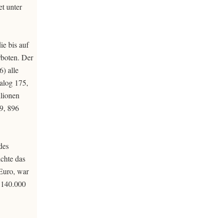
t unter
e bis auf
rboten. Der
) alle
alog 175,
lionen
9, 896
des
chte das
 Euro, war
f 140.000