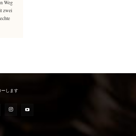
den Weg
it zwei
echte
ローします