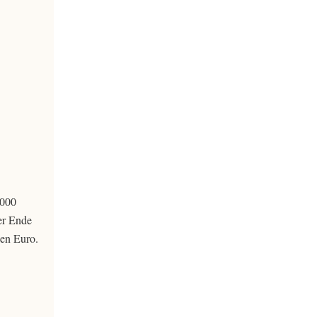
1000
er Ende
nen Euro.