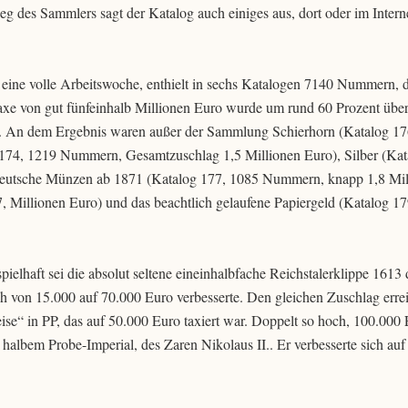
g des Sammlers sagt der Katalog auch einiges aus, dort oder im Interne
eine volle Arbeitswoche, enthielt in sechs Katalogen 7140 Nummern, di
axe von gut fünfeinhalb Millionen Euro wurde um rund 60 Prozent übe
o. An dem Ergebnis waren außer der Sammlung Schierhorn (Katalog 176
 174, 1219 Nummern, Gesamtzuschlag 1,5 Millionen Euro), Silber (Kat
eutsche Münzen ab 1871 (Katalog 177, 1085 Nummern, knapp 1,8 Mil
 Millionen Euro) und das beachtlich gelaufene Papiergeld (Katalog 17
ielhaft sei die absolut seltene eineinhalbfache Reichstalerklippe 1613 
h von 15.000 auf 70.000 Euro verbesserte. Den gleichen Zuschlag errei
se“ in PP, das auf 50.000 Euro taxiert war. Doppelt so hoch, 100.000
halbem Probe-Imperial, des Zaren Nikolaus II.. Er verbesserte sich au