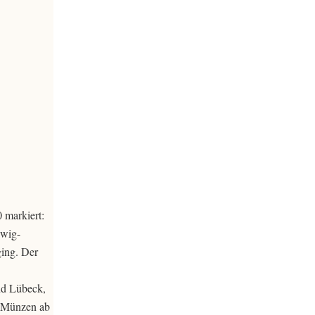
 markiert:
swig-
ging. Der
nd Lübeck,
e Münzen ab