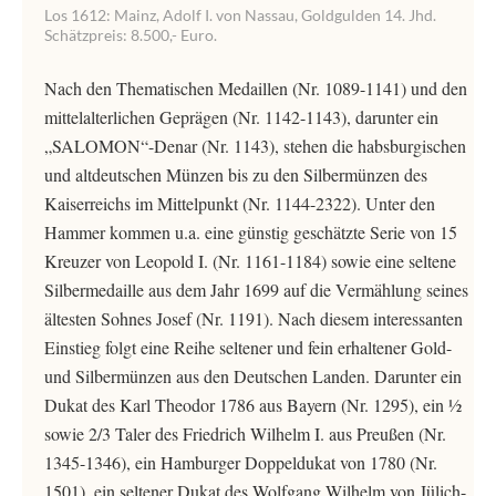
Los 1612: Mainz, Adolf I. von Nassau, Goldgulden 14. Jhd.
Schätzpreis: 8.500,- Euro.
Nach den Thematischen Medaillen (Nr. 1089-1141) und den
mittelalterlichen Geprägen (Nr. 1142-1143), darunter ein
„SALOMON“-Denar (Nr. 1143), stehen die habsburgischen
und altdeutschen Münzen bis zu den Silbermünzen des
Kaiserreichs im Mittelpunkt (Nr. 1144-2322). Unter den
Hammer kommen u.a. eine günstig geschätzte Serie von 15
Kreuzer von Leopold I. (Nr. 1161-1184) sowie eine seltene
Silbermedaille aus dem Jahr 1699 auf die Vermählung seines
ältesten Sohnes Josef (Nr. 1191). Nach diesem interessanten
Einstieg folgt eine Reihe seltener und fein erhaltener Gold-
und Silbermünzen aus den Deutschen Landen. Darunter ein
Dukat des Karl Theodor 1786 aus Bayern (Nr. 1295), ein ½
sowie 2/3 Taler des Friedrich Wilhelm I. aus Preußen (Nr.
1345-1346), ein Hamburger Doppeldukat von 1780 (Nr.
1501), ein seltener Dukat des Wolfgang Wilhelm von Jülich-