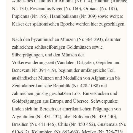
Aureus des Claudius für Antonia (Nr. 114), Hadrian (Aureus;
Nr. 134), Pescennius Niger (Nr. 160), Orbiana (Nr. 187),
Pupienus (Nr. 196), Hanniballianus (Nr. 309) sowie weitere
Kaiser der spätrömischen Epoche werden hier zugeschlagen.
Nach den byzantinischen Münzen (Nr. 364-393), darunter
zahlreichen schüsselfömigen Goldmünzen sowie
Silberprägungen, und den Münzen der
Völkerwanderungszeit (Vandalen, Ostgoten, Gepiden und
Benevent; Nr. 394-419), beginnt der umfangreiche Teil
ausländischer Münzen und Medaillen von Afghanistan bis
Zentralamerikanische Republik (Nr. 428-1088) mit
zahlreichen günstig geschätzten Lots, Einzelstücken und
Goldprägungen aus Europa und Übersee. Schwerpunkte
finden sich im Bereich der amerikanischen Prägungen von
Argentinien (Nr. 431-432), über Bolivien (Nr. 439-440),
Brasilien (Nr. 441-446), Chile (Nr. 450-452), Guatemala (Nr.
610-612), Kolumbien (Nr. 662-669), Mexiko (Nr. 726-738)