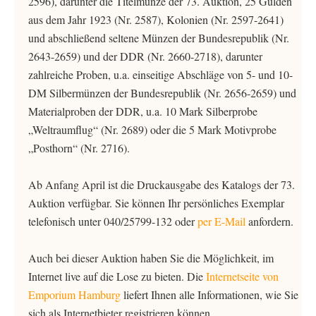
2596), darunter die Titelmünze der 73. Auktion, 25 Gulden
aus dem Jahr 1923 (Nr. 2587), Kolonien (Nr. 2597-2641)
und abschließend seltene Münzen der Bundesrepublik (Nr.
2643-2659) und der DDR (Nr. 2660-2718), darunter
zahlreiche Proben, u.a. einseitige Abschläge von 5- und 10-
DM Silbermünzen der Bundesrepublik (Nr. 2656-2659) und
Materialproben der DDR, u.a. 10 Mark Silberprobe
„Weltraumflug“ (Nr. 2689) oder die 5 Mark Motivprobe
„Posthorn“ (Nr. 2716).
Ab Anfang April ist die Druckausgabe des Katalogs der 73.
Auktion verfügbar. Sie können Ihr persönliches Exemplar
telefonisch unter 040/25799-132 oder
per E-Mail
anfordern.
Auch bei dieser Auktion haben Sie die Möglichkeit, im
Internet live auf die Lose zu bieten. Die
Internetseite von
Emporium Hamburg
liefert Ihnen alle Informationen, wie Sie
sich als Internetbieter registrieren können.