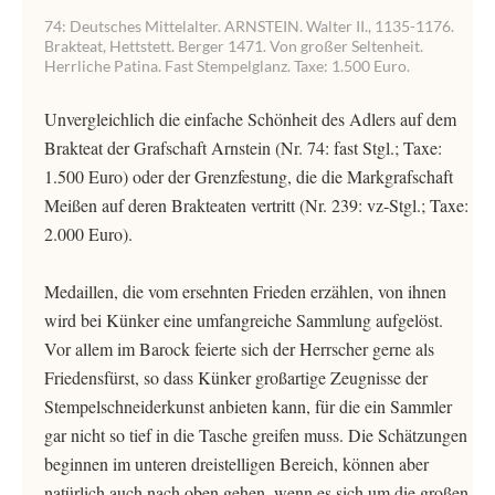
74: Deutsches Mittelalter. ARNSTEIN. Walter II., 1135-1176.
Brakteat, Hettstett. Berger 1471. Von großer Seltenheit.
Herrliche Patina. Fast Stempelglanz. Taxe: 1.500 Euro.
Unvergleichlich die einfache Schönheit des Adlers auf dem
Brakteat der Grafschaft Arnstein (Nr. 74: fast Stgl.; Taxe:
1.500 Euro) oder der Grenzfestung, die die Markgrafschaft
Meißen auf deren Brakteaten vertritt (Nr. 239: vz-Stgl.; Taxe:
2.000 Euro).
Medaillen, die vom ersehnten Frieden erzählen, von ihnen
wird bei Künker eine umfangreiche Sammlung aufgelöst.
Vor allem im Barock feierte sich der Herrscher gerne als
Friedensfürst, so dass Künker großartige Zeugnisse der
Stempelschneiderkunst anbieten kann, für die ein Sammler
gar nicht so tief in die Tasche greifen muss. Die Schätzungen
beginnen im unteren dreistelligen Bereich, können aber
natürlich auch nach oben gehen, wenn es sich um die großen