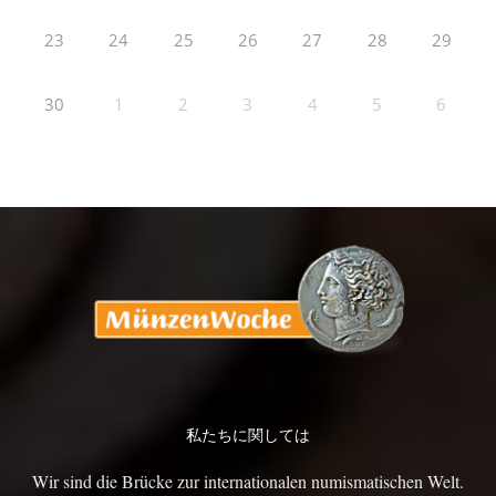
23
24
25
26
27
28
29
30
1
2
3
4
5
6
私たちに関しては
Wir sind die Brücke zur internationalen numismatischen Welt.