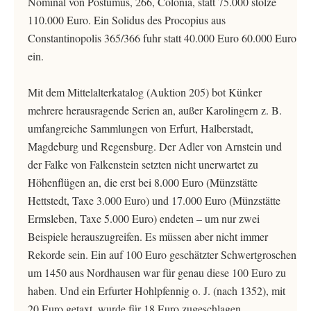
Nominal von Postumus, 266, Colonia, statt 75.000 stolze
110.000 Euro. Ein Solidus des Procopius aus
Constantinopolis 365/366 fuhr statt 40.000 Euro 60.000 Euro
ein.
Mit dem Mittelalterkatalog (Auktion 205) bot Künker
mehrere herausragende Serien an, außer Karolingern z. B.
umfangreiche Sammlungen von Erfurt, Halberstadt,
Magdeburg und Regensburg. Der Adler von Arnstein und
der Falke von Falkenstein setzten nicht unerwartet zu
Höhenflügen an, die erst bei 8.000 Euro (Münzstätte
Hettstedt, Taxe 3.000 Euro) und 17.000 Euro (Münzstätte
Ermsleben, Taxe 5.000 Euro) endeten – um nur zwei
Beispiele herauszugreifen. Es müssen aber nicht immer
Rekorde sein. Ein auf 100 Euro geschätzter Schwertgroschen
um 1450 aus Nordhausen war für genau diese 100 Euro zu
haben. Und ein Erfurter Hohlpfennig o. J. (nach 1352), mit
20 Euro getaxt, wurde für 18 Euro zugeschlagen.