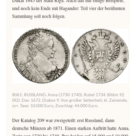
Dukat 1645 der Stadt Riga. Auch das nur einige Beispiele,
und noch kein Ende mit Hagander: Teil vier der berühmten
Sammlung soll noch folgen.
8061: RUSSLAND. Anna (1730-1740). Rubel 1734. Bitkin 92
(R2). Dav. 1672. Diakov 9. Von großer Seltenheit, kl. Zainende,
ss+. Taxe: 10.000 Euro, Zuschlag: 44.000 Euro.
Der Katalog 209 war zweigeteilt: erst Russland, dann
deutsche Münzen ab 1871. Einen starken Auftritt hatte Anna,
Zarin von 1730 bis 1740. Ihre beiden auf 15.000 und 10.000