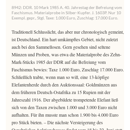
8942: DDR. 10 Mark 1985 A. 40. Jahrestag der Befreiung vom
Faschismus. Materialprobe in Silber-Kupfer. J. 1603P. Nur 10
Exempl. gepr., Stgl. Taxe: 1.000 Euro, Zuschlag: 17.000 Euro.
Traditionell Schlusslicht, das aber nur chronologisch gemeint,
ist Deutschland. Ein hart umkämpftes Gebiet, nicht zuletzt
auch bei den Sammellosen. Gern gesehen sind seltene
Münzen und Proben, was etwa die Materialprobe des Zehn-
Mark-Stücks 1985 der DDR auf die Befreiung vom
Faschismus bewies: Taxe 1.000 Euro, Zuschlag 17.000 Euro.
Schließlich trabte, wenn man so will, eine 13-köpfige
Elefantenherde durch den Auktionssaal: Goldmünzen aus
dem früheren Deutsch-Ostafrika zu 15 Rupien mit der
Jahreszahl 1916. Der abgebildete trompetende Elefant ließ
sich von den Taxen zwischen 1.000 und 3.000 Euro nicht
aufhalten. Für ihn musste man schon 1.900 bis 4.000 Euro
pro Stück bieten. – Die nächste Versteigerung des
Osnabrücker Auktionshauses findet vom 18 bis 22. Juni statt.