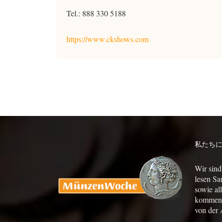
Tel.: 888 330 5188
https://www.ckshows.com
私たち
Wir sind
lesen Sa
sowie al
kommen a
von der 