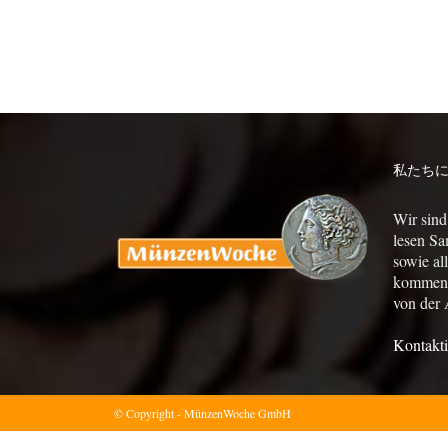
私たち
Wir sind
lesen Sa
sowie al
kommen a
von der 
Kontakti
© Copyright - MünzenWoche GmbH