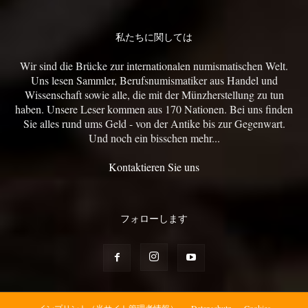
私たちに関しては
Wir sind die Brücke zur internationalen numismatischen Welt.
Uns lesen Sammler, Berufsnumismatiker aus Handel und
Wissenschaft sowie alle, die mit der Münzherstellung zu tun
haben. Unsere Leser kommen aus 170 Nationen. Bei uns finden
Sie alles rund ums Geld - von der Antike bis zur Gegenwart.
Und noch ein bisschen mehr...
Kontaktieren Sie uns
フォローします
インプリント（当サイト管理者情報）
Datenschutz
Cookies