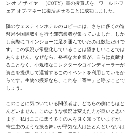
ン·オブ·ザ·イヤー（COTY）賞の授賞式を、ワールド·フ
ェア·オブ·マネーに復活させることに成功しました。
隣のウェスティンホテルのロビーには、さらに多くの造
幣局や国際取引を行う卸売業者が集っていました。しか
し実際にコインショーに足を運んでいたのは数社だけで
す。この状況が常態化していることは望ましいことでは
ありません。なぜなら、裕福な大企業が、自らは貢献す
ることなく、小規模なコレクターやコインディーラーが
資金を提供して運営するこのイベントを利用しているか
らです。生物の授業なら、これを「寄生」と呼ぶことで
しょう。
このことに気づいている関係者は、どちらの側にもほと
んどいません。このような状況は変えた方が良いと思い
ます。私はここに集う多くの人を良く知っていますが、
寄生虫のような振る舞いが平気な人はほとんどいないは