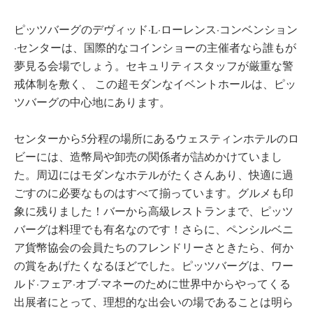
ピッツバーグのデヴィッド·L·ローレンス·コンベンション
·センターは、国際的なコインショーの主催者なら誰もが
夢見る会場でしょう。セキュリティスタッフが厳重な警
戒体制を敷く、 この超モダンなイベントホールは、ピッ
ツバーグの中心地にあります。
センターから5分程の場所にあるウェスティンホテルのロ
ビーには、造幣局や卸売の関係者が詰めかけていまし
た。周辺にはモダンなホテルがたくさんあり、快適に過
ごすのに必要なものはすべて揃っています。グルメも印
象に残りました！バーから高級レストランまで、ピッツ
バーグは料理でも有名なのです！さらに、ペンシルベニ
ア貨幣協会の会員たちのフレンドリーさときたら、何か
の賞をあげたくなるほどでした。ピッツバーグは、ワー
ルド·フェア·オブ·マネーのために世界中からやってくる
出展者にとって、理想的な出会いの場であることは明ら