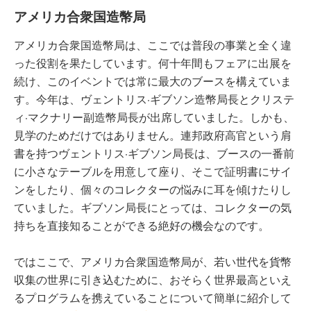
アメリカ合衆国造幣局
アメリカ合衆国造幣局は、ここでは普段の事業と全く違
った役割を果たしています。何十年間もフェアに出展を
続け、このイベントでは常に最大のブースを構えていま
す。今年は、ヴェントリス·ギブソン造幣局長とクリステ
ィ·マクナリー副造幣局長が出席していました。しかも、
見学のためだけではありません。連邦政府高官という肩
書を持つヴェントリス·ギブソン局長は、ブースの一番前
に小さなテーブルを用意して座り、そこで証明書にサイ
ンをしたり、個々のコレクターの悩みに耳を傾けたりし
ていました。ギブソン局長にとっては、コレクターの気
持ちを直接知ることができる絶好の機会なのです。
ではここで、アメリカ合衆国造幣局が、若い世代を貨幣
収集の世界に引き込むために、おそらく世界最高といえ
るプログラムを携えていることについて簡単に紹介して