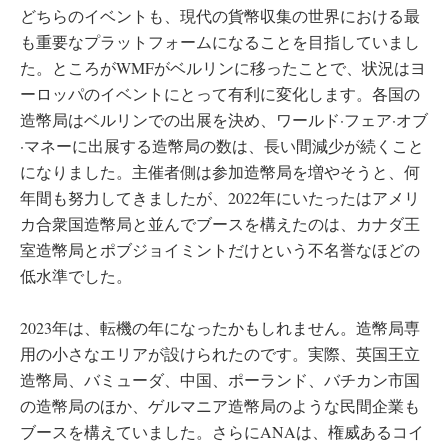
どちらのイベントも、現代の貨幣収集の世界における最
も重要なプラットフォームになることを目指していまし
た。ところがWMFがベルリンに移ったことで、状況はヨ
ーロッパのイベントにとって有利に変化します。各国の
造幣局はベルリンでの出展を決め、ワールド·フェア·オブ
·マネーに出展する造幣局の数は、長い間減少が続くこと
になりました。主催者側は参加造幣局を増やそうと、何
年間も努力してきましたが、2022年にいたったはアメリ
カ合衆国造幣局と並んでブースを構えたのは、カナダ王
室造幣局とポブジョイミントだけという不名誉なほどの
低水準でした。
2023年は、転機の年になったかもしれません。造幣局専
用の小さなエリアが設けられたのです。実際、英国王立
造幣局、バミューダ、中国、ポーランド、バチカン市国
の造幣局のほか、ゲルマニア造幣局のような民間企業も
ブースを構えていました。さらにANAは、権威あるコイ