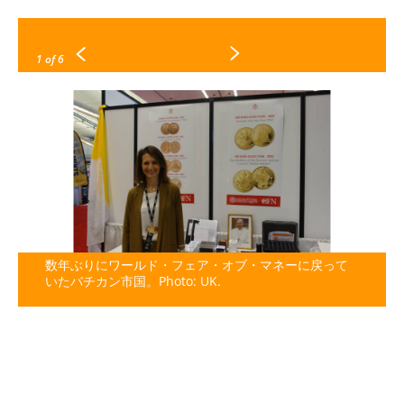
1
of 6
数年ぶりにワールド・フェア・オブ・マネーに戻って
いたバチカン市国。Photo: UK.