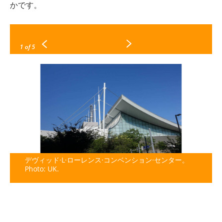
かです。
1
of 5
デヴィッド·L·ローレンス·コンベンション·センター。
Photo: UK.