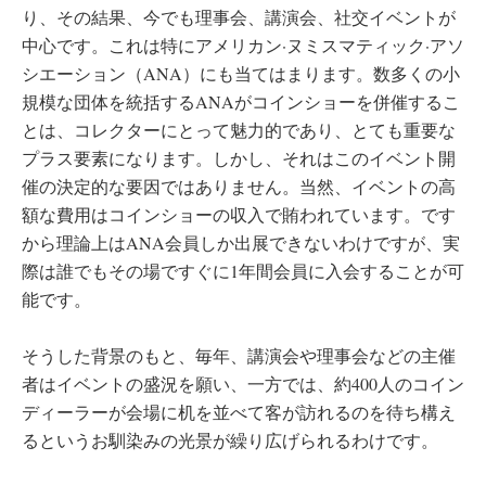
り、その結果、今でも理事会、講演会、社交イベントが
中心です。これは特にアメリカン·ヌミスマティック·アソ
シエーション（ANA）にも当てはまります。数多くの小
規模な団体を統括するANAがコインショーを併催するこ
とは、コレクターにとって魅力的であり、とても重要な
プラス要素になります。しかし、それはこのイベント開
催の決定的な要因ではありません。当然、イベントの高
額な費用はコインショーの収入で賄われています。です
から理論上はANA会員しか出展できないわけですが、実
際は誰でもその場ですぐに1年間会員に入会することが可
能です。
そうした背景のもと、毎年、講演会や理事会などの主催
者はイベントの盛況を願い、一方では、約400人のコイン
ディーラーが会場に机を並べて客が訪れるのを待ち構え
るというお馴染みの光景が繰り広げられるわけです。