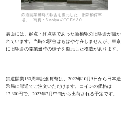
鉄道開業当時の駅舎を復元した「旧新橋停車
場」 写真：Sushiya // CC BY 3.0
裏面には、起点・終点駅であった新橋駅の旧駅舎が描か
れています。当時の駅舎はもはや存在しませんが、東京
に旧駅舎の開業当時の様子を復元した模造があります。
鉄道開業150周年記念貨幣は、2022年10月5日から日本造
幣局に郵送でご注文いただけます。コインの価格は
12,300円で、2023年2月中旬から出荷される予定です。