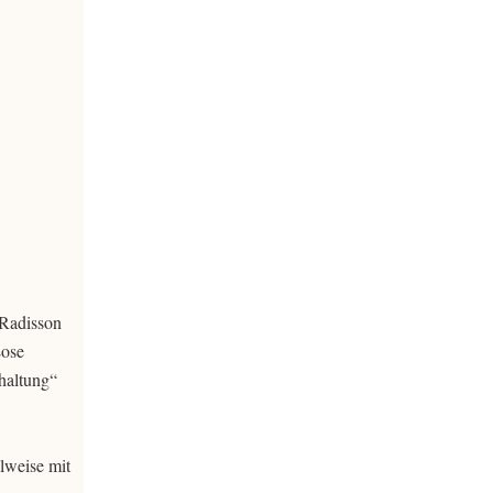
 Radisson
Lose
rhaltung“
lweise mit