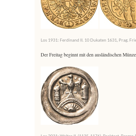
Los 1931: Ferdinand II. 10 Dukaten 1631, Prag. Fri
Der Freitag beginnt mit den ausländischen Münz
Los 2031: Walter II. (1135-1176). Brakteat. Berger 