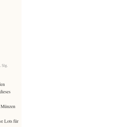
 Slg.
den
dieses
en Münzen
ve Lots für