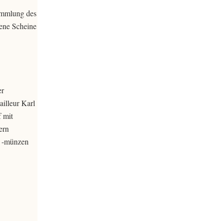
Sammlung des
ene Scheine
er
illeur Karl
 mit
ern
nd -münzen