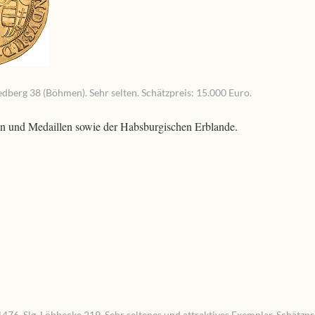
edberg 38 (Böhmen). Sehr selten. Schätzpreis: 15.000 Euro.
en und Medaillen sowie der Habsburgischen Erblande.
1476, Slg. Löbbecke 219. Sehr seltenes und attraktives Exemplar. Schätzpr