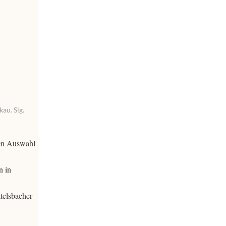
au. Slg.
ßen Auswahl
n in
telsbacher