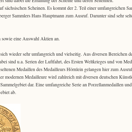
rt sind dabei die Erhaltung der Scheine und deren Seltenheit.
auf sächsischen Scheinen. Es kommt der 2. Teil einer umfangreichen 
nberger Sammlers Hans Hauptmann zum Ausruf. Darunter sind sehr selt
n sowie eine Auswahl Aktien an.
sich wieder sehr umfangreich und vielseitig. Aus diversen Bereichen d
ei sind u.a. Serien der Luftfahrt, des Ersten Weltkrieges und von Meda
 seltenen Medaillen des Medailleurs Hörnlein gelangen hier zum Ausruf
r modernen Medailleure wird zahlreich mit diversen deutschen Künstl
tes Sammelgebiet dar. Eine umfangreiche Serie an Porzellanmedaillen u
ebiet ab.