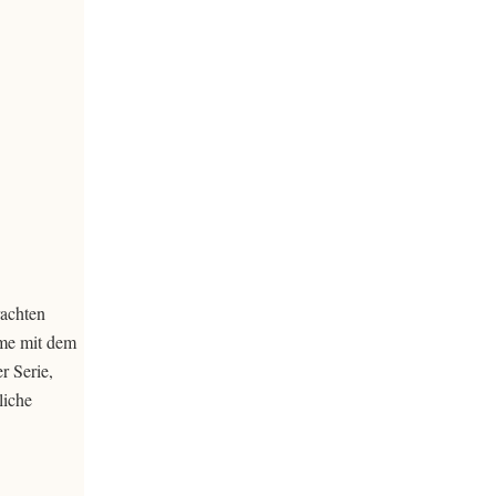
rachten
hme mit dem
r Serie,
liche