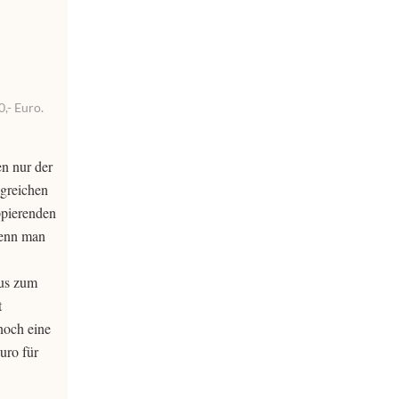
0,- Euro.
n nur der
ngreichen
ppierenden
Wenn man
ius zum
t
noch eine
uro für