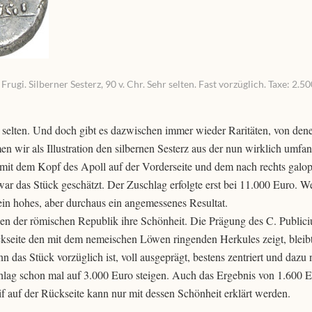
i. Silberner Sesterz, 90 v. Chr. Sehr selten. Fast vorzüglich. Taxe: 2.50
 selten. Und doch gibt es dazwischen immer wieder Raritäten, von dene
en wir als Illustration den silbernen Sesterz aus der nun wirklich umfa
. mit dem Kopf des Apoll auf der Vorderseite und dem nach rechts galo
 war das Stück geschätzt. Der Zuschlag erfolgte erst bei 11.000 Euro. 
, ein hohes, aber durchaus ein angemessenes Resultat.
ünzen der römischen Republik ihre Schönheit. Die Prägung des C. Public
ückseite den mit dem nemeischen Löwen ringenden Herkules zeigt, bleib
 das Stück vorzüglich ist, voll ausgeprägt, bestens zentriert und dazu 
hlag schon mal auf 3.000 Euro steigen. Auch das Ergebnis von 1.600 E
 auf der Rückseite kann nur mit dessen Schönheit erklärt werden.