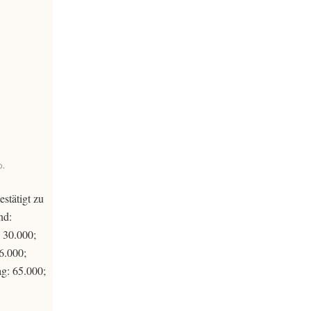
o.
stätigt zu
nd:
 30.000;
6.000;
ag: 65.000;