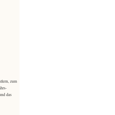
stlern, zum
ahrs-
und das