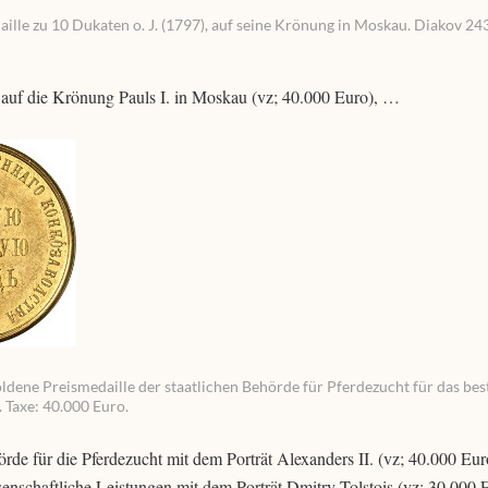
lle zu 10 Dukaten o. J. (1797), auf seine Krönung in Moskau. Diakov 24
 auf die Krönung Pauls I. in Moskau (vz; 40.000 Euro), …
dene Preismedaille der staatlichen Behörde für Pferdezucht für das bes
 Taxe: 40.000 Euro.
rde für die Pferdezucht mit dem Porträt Alexanders II. (vz; 40.000 Eur
enschaftliche Leistungen mit dem Porträt Dmitry Tolstois (vz; 30.000 E