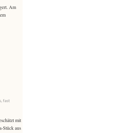
gert. Am
lem
, fast
schätzt mit
a-Stück aus