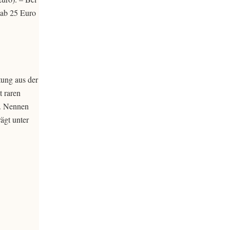
s ab 25 Euro
tung aus der
t raren
r. Nennen
ägt unter