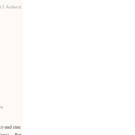
3.7. Äußerst
te
o) und eine
uro). – Bei