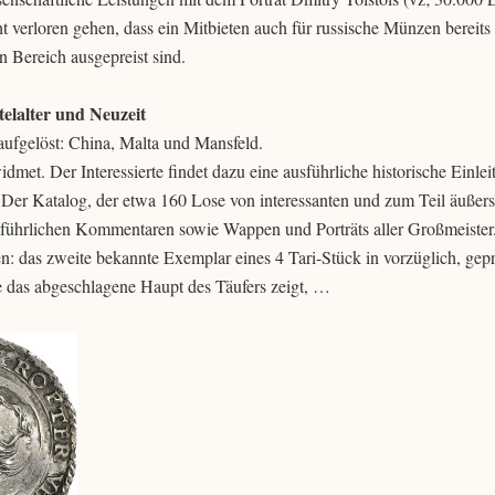
cht verloren gehen, dass ein Mitbieten auch für russische Münzen bereit
en Bereich ausgepreist sind.
elalter und Neuzeit
ufgelöst: China, Malta und Mansfeld.
et. Der Interessierte findet dazu eine ausführliche historische Einlei
er Katalog, der etwa 160 Lose von interessanten und zum Teil äußers
usführlichen Kommentaren sowie Wappen und Porträts aller Großmeiste
en: das zweite bekannte Exemplar eines 4 Tari-Stück in vorzüglich, gepr
e das abgeschlagene Haupt des Täufers zeigt, …