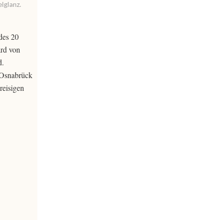
lglanz.
des 20
ard von
d.
 Osnabrück
reisigen