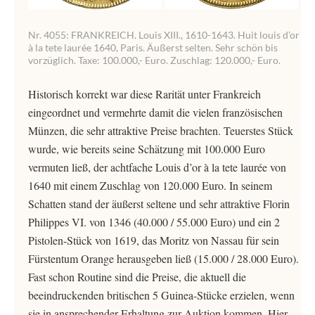
Nr. 4055: FRANKREICH. Louis XIII., 1610-1643. Huit louis d’or
à la tete laurée 1640, Paris. Äußerst selten. Sehr schön bis
vorzüglich. Taxe: 100.000,- Euro. Zuschlag: 120.000,- Euro.
Historisch korrekt war diese Rarität unter Frankreich
eingeordnet und vermehrte damit die vielen französischen
Münzen, die sehr attraktive Preise brachten. Teuerstes Stück
wurde, wie bereits seine Schätzung mit 100.000 Euro
vermuten ließ, der achtfache Louis d’or à la tete laurée von
1640 mit einem Zuschlag von 120.000 Euro. In seinem
Schatten stand der äußerst seltene und sehr attraktive Florin
Philippes VI. von 1346 (40.000 / 55.000 Euro) und ein 2
Pistolen-Stück von 1619, das Moritz von Nassau für sein
Fürstentum Orange herausgeben ließ (15.000 / 28.000 Euro).
Fast schon Routine sind die Preise, die aktuell die
beeindruckenden britischen 5 Guinea-Stücke erzielen, wenn
sie in ansprechender Erhaltung zur Auktion kommen. Hier