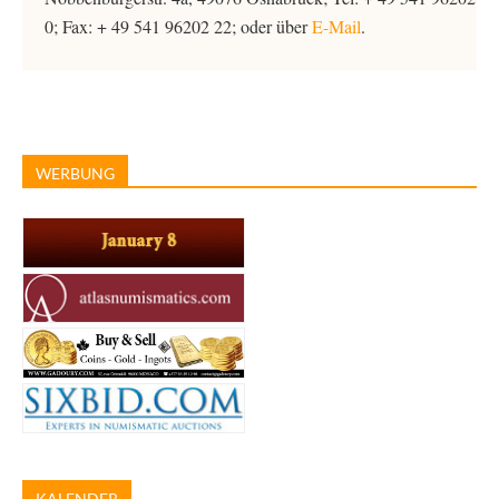
0; Fax: + 49 541 96202 22; oder über
E-Mail
.
WERBUNG
KALENDER