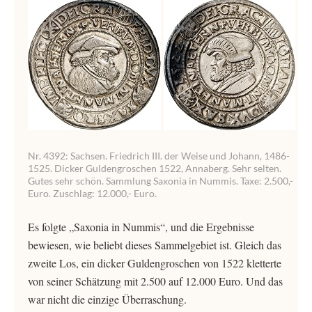
Nr. 4392: Sachsen. Friedrich III. der Weise und Johann, 1486-
1525. Dicker Guldengroschen 1522, Annaberg. Sehr selten.
Gutes sehr schön. Sammlung Saxonia in Nummis. Taxe: 2.500,-
Euro. Zuschlag: 12.000,- Euro.
Es folgte „Saxonia in Nummis“, und die Ergebnisse
bewiesen, wie beliebt dieses Sammelgebiet ist. Gleich das
zweite Los, ein dicker Guldengroschen von 1522 kletterte
von seiner Schätzung mit 2.500 auf 12.000 Euro. Und das
war nicht die einzige Überraschung.