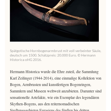
Spätgotische Hornbogenarmbrust mit voll verbeinter Säule,
deutsch um 1500. Schätzpreis: 20.000 Euro. © Hermann
Historica oHG 2016.
Hermann Historica wurde die Ehre zuteil, die Sammlung
Karl Zeilinger (1944-2014), eine einmalige Kollektion von
Bogen, Armbrusten und kunstfertigen Bogenringen,
Sammlern und Museen weltweit anzubieten. Darunter sind
sensationelle Artefakte, wie ein Exemplar des legendären
Skythen-Bogens, aus den reiternomadischen
Siedlungsgebieten Eurasiens des fünften bis dritten