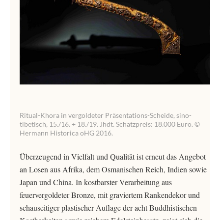
Ritual-Khora in vergoldeter Präsentations-Scheide, sino-
tibetisch, 15./16. + 18./19. Jhdt. Schätzpreis: 18.000 Euro. ©
Hermann Historica oHG 2016.
Überzeugend in Vielfalt und Qualität ist erneut das Angebot
an Losen aus Afrika, dem Osmanischen Reich, Indien sowie
Japan und China. In kostbarster Verarbeitung aus
feuervergoldeter Bronze, mit graviertem Rankendekor und
schauseitiger plastischer Auflage der acht Buddhistischen