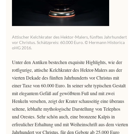
Attischer Kelchkrater des Hektor-Malers, fünftes Jahrhundert
vor Christus. Schätzpreis: 60.000 Euro. © Hermann Historica
oHG 2016.
Unter den Antiken bestechen exquisite Highlights, wie der
rotfigurige, attische Kelchkrater des Hektor-Malers aus der
vierten Dekade des fünften Jahrhunderts vor Christus mit
einer Taxe von 60.000 Euro. In seiner sehr typischen Gestalt
mit elegantem Gefäß auf gewölbtem Fuß und mit zwei
Henkeln versehen, zeigt der Krater schauseitig eine überaus
seltene, lebhafte mythologische Darstellung von Telephos
und Orestes. Sehr schön auch, eine bronzene Kalpis in
erfreulicher Erhaltung und mit Weiheinschrift aus dem vierten
Jahrhundert vor Christus, für den Gebote ab 25.000 Euro