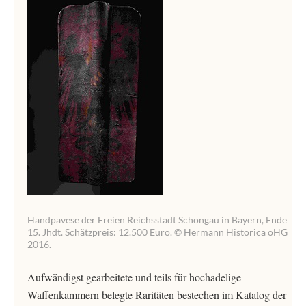
Handpavese der Freien Reichsstadt Schongau in Bayern, Ende
15. Jhdt. Schätzpreis: 12.500 Euro. © Hermann Historica oHG
2016.
Aufwändigst gearbeitete und teils für hochadelige
Waffenkammern belegte Raritäten bestechen im Katalog der