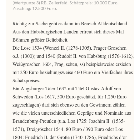
(Wertpunze 3) RB, Zellerfeld. Schätzpreis: 10.000 Euro.
Zuschlag: 12.500 Euro.
Richtig zur Sache geht es dann im Bereich Altdeutschland.
Aus den Habsburgischen Landen erfreut sich dieses Mal
Böhmen größter Beliebtheit.
Die Lose 1534 (Wenzel II. (1278-1305), Prager Groschen
o.J. (1300)) und 1540 (Rudolf II. von Habsburg (1576-1612),
Weißgroschen 1604, Prag, selten, ss) beispielsweise erzielen
mit 250 Euro beziehungsweise 460 Euro ein Vielfaches ihres
Schätzpreises.
Ein Augsburger Taler 1632 mit Titel Gustav Adolf von
Schweden (Los 1617, 500 Euro geschätzt, für 1.250 Euro
zugeschlagen) darf sich ebenso zu den Gewinnern zählen
wie die vielen unterschiedlichen Gepräge und Nominale aus
Brandenburg-Preußen (u.a. Los 1725: Joachim II. (1535-
1571), Dreigröscher 1544, 80 Euro / 390 Euro oder Los
1804: Friedrich II. der Große (1740-1786), Friedrichs d’or