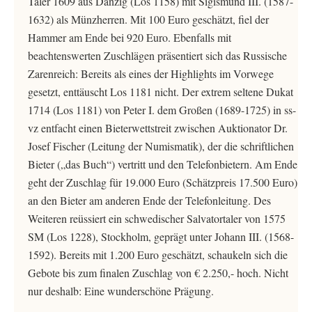
Taler 1609 aus Danzig (Los 1158) mit Sigismund III. (1587-
1632) als Münzherren. Mit 100 Euro geschätzt, fiel der
Hammer am Ende bei 920 Euro. Ebenfalls mit
beachtenswerten Zuschlägen präsentiert sich das Russische
Zarenreich: Bereits als eines der Highlights im Vorwege
gesetzt, enttäuscht Los 1181 nicht. Der extrem seltene Dukat
1714 (Los 1181) von Peter I. dem Großen (1689-1725) in ss-
vz entfacht einen Bieterwettstreit zwischen Auktionator Dr.
Josef Fischer (Leitung der Numismatik), der die schriftlichen
Bieter („das Buch“) vertritt und den Telefonbietern. Am Ende
geht der Zuschlag für 19.000 Euro (Schätzpreis 17.500 Euro)
an den Bieter am anderen Ende der Telefonleitung. Des
Weiteren reüssiert ein schwedischer Salvatortaler von 1575
SM (Los 1228), Stockholm, geprägt unter Johann III. (1568-
1592). Bereits mit 1.200 Euro geschätzt, schaukeln sich die
Gebote bis zum finalen Zuschlag von € 2.250,- hoch. Nicht
nur deshalb: Eine wunderschöne Prägung.