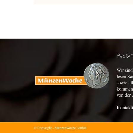
私たち
Wir sind
lesen Sa
sowie al
kommen a
von der 
Kontakti
© Copyright - MünzenWoche GmbH