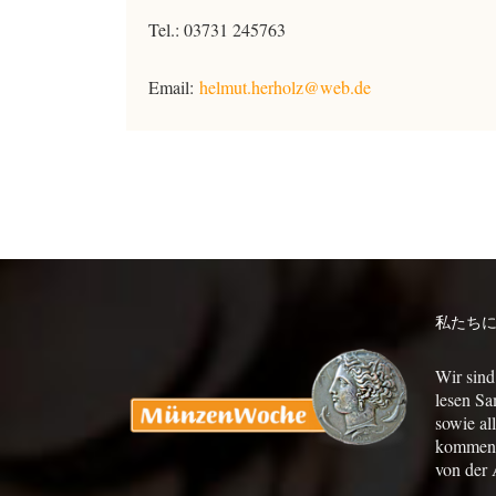
Tel.: 03731 245763
Email:
helmut.herholz@web.de
私たち
Wir sind
lesen Sa
sowie al
kommen a
von der 