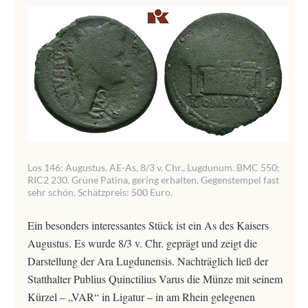
Los 146: Augustus. AE-As, 8/3 v. Chr., Lugdunum. BMC 550;
RIC2 230. Grüne Patina, gering erhalten, Gegenstempel fast
sehr schön. Schätzpreis: 500 Euro.
Ein besonders interessantes Stück ist ein As des Kaisers
Augustus. Es wurde 8/3 v. Chr. geprägt und zeigt die
Darstellung der Ara Lugdunensis. Nachträglich ließ der
Statthalter Publius Quinctilius Varus die Münze mit seinem
Kürzel – „VAR“ in Ligatur – in am Rhein gelegenen