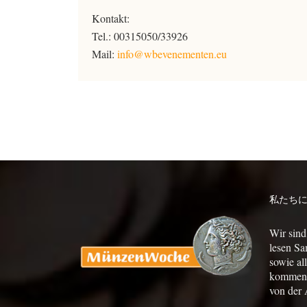
Kontakt:
Tel.: 00315050/33926
Mail:
info@wbevenementen.eu
私たち
Wir sind
lesen Sa
sowie al
kommen a
von der 