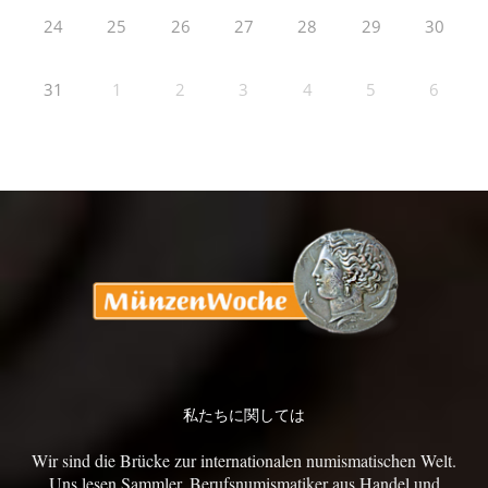
24
25
26
27
28
29
30
31
1
2
3
4
5
6
私たちに関しては
Wir sind die Brücke zur internationalen numismatischen Welt.
Uns lesen Sammler, Berufsnumismatiker aus Handel und