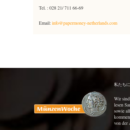
Tel. : 028 21/ 711 66-69
Email:
info@papermoney-netherlands.com
私たち
Wir sind
lesen Sa
sowie al
kommen a
von der 