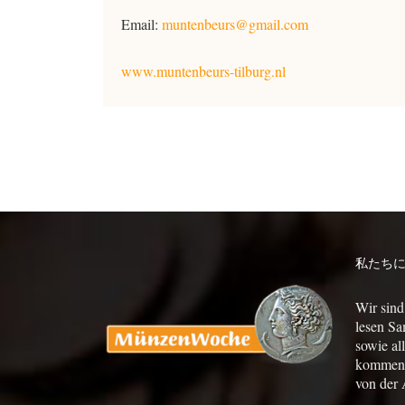
Email:
muntenbeurs@gmail.com
www.muntenbeurs-tilburg.nl
私たち
Wir sind
lesen Sa
sowie al
kommen a
von der 