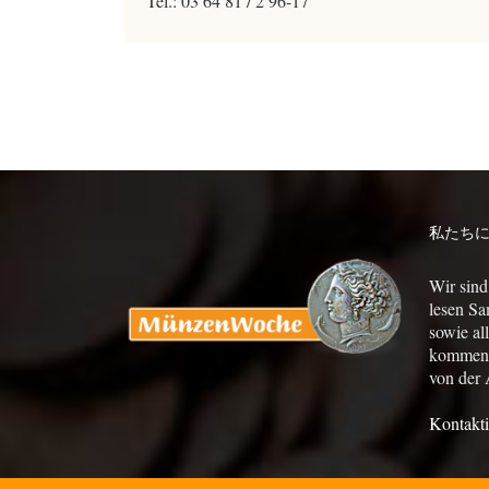
Tel.: 03 64 81 / 2 96-17
私たち
Wir sind
lesen Sa
sowie al
kommen a
von der 
Kontakti