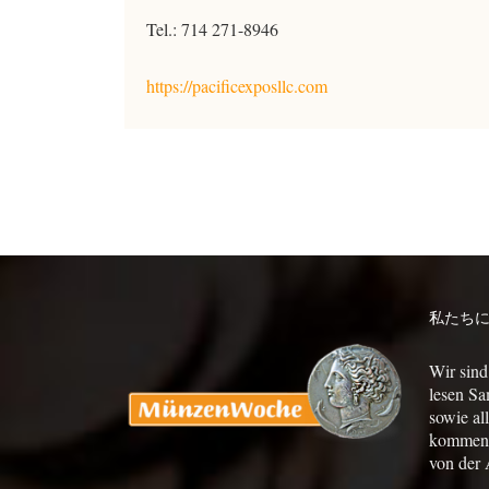
Tel.: 714 271-8946
https://pacificexposllc.com
私たち
Wir sind
lesen Sa
sowie al
kommen a
von der 