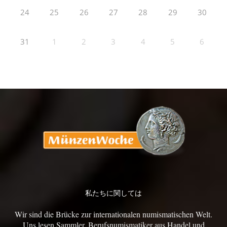
24
25
26
27
28
29
30
31
1
2
3
4
5
6
私たちに関しては
Wir sind die Brücke zur internationalen numismatischen Welt.
Uns lesen Sammler, Berufsnumismatiker aus Handel und