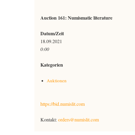
Auction 161: Numismatic literature
Datum/Zeit
18.09.2021
0:00
Kategorien
Auktionen
https://bid.numislit.com
Kontakt:
orders@numislit.com