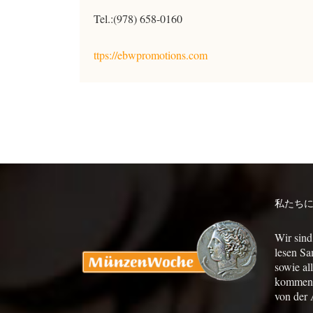
Tel.:(978) 658-0160
ttps://ebwpromotions.com
私たち
Wir sind
lesen Sa
sowie al
kommen a
von der 