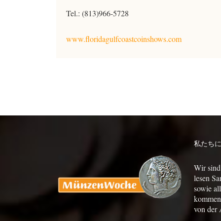
Tel.: (813)966-5728
www.floridagulfcoastcoinshows.com
私たち
Wir sind
lesen Sa
sowie al
kommen a
von der 