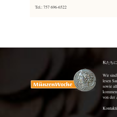
Tel.: 757 696-6522
私たち
Wir sind
lesen Sa
sowie al
kommen a
von der 
Kontakti