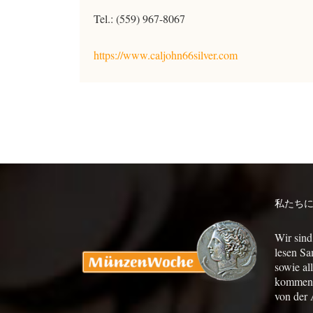
Tel.: (559) 967-8067
https://www.caljohn66silver.com
私たち
Wir sind
lesen Sa
sowie al
kommen a
von der 