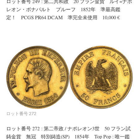
ロット番号 249 : 第二共和政 20 フラン金貨 ルイ=ナポ
レオン・ボナパルト プルーフ 1852年 準最高鑑
定！ PCGS PR64 DCAM 準完全未使用 10,000 €
ロット番号 272
ロット番号 272 : 第二帝政 / ナポレオン3世 50 フラン試
鋳金貨 無冠 特別鋳造(SP) 1854年 Top Pop : 唯一鑑