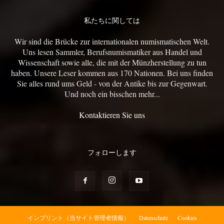
私たちに関しては
Wir sind die Brücke zur internationalen numismatischen Welt.
Uns lesen Sammler, Berufsnumismatiker aus Handel und
Wissenschaft sowie alle, die mit der Münzherstellung zu tun
haben. Unsere Leser kommen aus 170 Nationen. Bei uns finden
Sie alles rund ums Geld - von der Antike bis zur Gegenwart.
Und noch ein bisschen mehr...
Kontaktieren Sie uns
フォローします
インプリント（当サイト管理者情報）
Datenschutz
Cookies