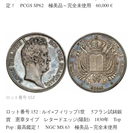
定！ PCGS SP62 極美品～完全未使用 60,000 €
ロット番号 152
ロット番号 152 : ルイ=フィリップ1世 5フラン試鋳銀
貨 憲章タイプ レタードエッジ(陽刻) 1830年 Top
Pop : 最高鑑定！ NGC MS 63 極美品～完全未使用