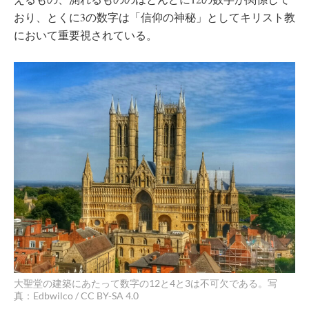
おり、とくに3の数字は「信仰の神秘」としてキリスト教
において重要視されている。
大聖堂の建築にあたって数字の12と4と3は不可欠である。写
真：Edbwilco / CC BY-SA 4.0