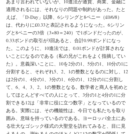
あまり言われていないが、10進法が通貨、商業、金融に
適用されるには、それなりの問題や制約があった。たと
えば、「D-Day」以降、6シリングと8ペニー（£0/6/8）
は、代わりに£0.33と表記されるようになった。6シリン
グと8ペニーの3倍（3×80＝240）で1ポンドだったのが、
0.33ポンドの取引が3回あると、合計0.99ポンドになっ
た。このように、10進法では、0.01ポンドが計算されな
いことになるのである（私の兄がこれをよく指摘してい
た）。意義深いことに、10を2分の1、5分の1、10分の1に
分割すると、それぞれ5、2、1の整数となるのに対し、12
は2分の1、4分の1、3分の1、6分の1、12分の1に分割し
て、6、4、3、2、1の整数となる。数学者と商人を初めと
してほとんどすべての人にとって、3分の1と4分の1に分
割できる12は「非常に役に立つ数字」となっているので
ある。実際には、その機能性は、今日でも私たちを取り
囲み、意味を持っているのである。ヨーロッパ全土にあ
る壮大なゴシック様式の大聖堂を訪れてみると、目に見
えるもの、測れるもののほとんどに12の数字が関係して