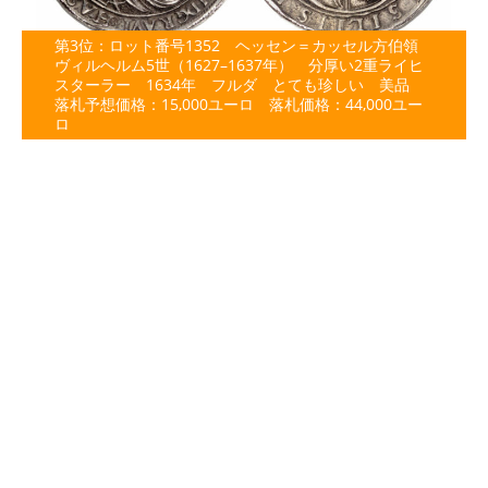
第3位：ロット番号1352 ヘッセン＝カッセル方伯領
ヴィルヘルム5世（1627–1637年） 分厚い2重ライヒ
スターラー 1634年 フルダ とても珍しい 美品
落札予想価格：15,000ユーロ 落札価格：44,000ユー
ロ