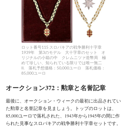
ロット番号115 スロバキアの戦争勝利十字章
1939年 第3のモデル 大十字章のセット オ
リジナルの小箱の中 クレムニツァ造幣局 極
めて珍しい、知られている限りでは唯一無二
II. 落札予想価格：50,000ユーロ 落札価格：
85,000ユーロ
オークション372：勲章と名誉記章
最後に、オークション・ウィークの最初に出品されてい
た勲章と名誉記章を見ましょう。トップのロットは、
85,000ユーロで落札された、1943年から1945年の間に作
られた見事なスロバキアの戦争勝利十字章セットです。