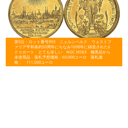
第5位：ロット番号993 ニュルンベルク ウェストフ
ァリア平和条約50周年にちなみ1698年に鋳造された6
ドゥカート とても珍しい NGC MS63 極美品から
未使用品 落札予想価格：60,000ユーロ 落札価
格： 111,500ユーロ