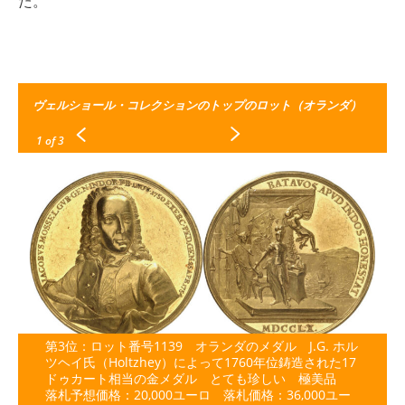
た。
ヴェルショール・コレクションのトップのロット（オランダ）
1
of 3
第3位：ロット番号1139 オランダのメダル J.G. ホル
ツヘイ氏（Holtzhey）によって1760年位鋳造された17
ドゥカート相当の金メダル とても珍しい 極美品
落札予想価格：20,000ユーロ 落札価格：36,000ユー